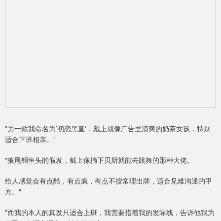
"另一款我命名为’初恋黑直‘，戴上就像广告里清爽的奶茶女孩，特别
适合下班相亲。"
"狼尾鲻鱼头的假发，戴上像摘下贝斯就能去跳舞的那种大佬。
给人感觉会有点酷，有点疯，有点不按常理出牌，适合见难沟通的甲
方。"
"而我的本人的真发只适合上班，我需要指着我的发际线，告诉他我为