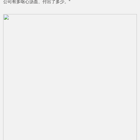
公司有多呕心沥血、付出了多少。"