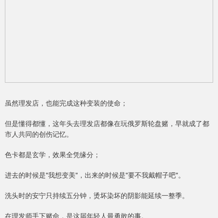
虽然理发店，也能完成这种变装的使命；
但是懂得都懂，这年头去理发店都像在玩俄罗斯轮盘赌，早就成了都
市人共同的创伤记忆。
色卡都是玄学，效果全凭缘分；
进去的时候是"我想变美"，出来的时候是"要不我戴帽子吧"。
洗头时的安宁只持续五分钟，烫坏染坏的阴影能延续一整季。
在理发师手下赌命，是这届年轻人最勇敢的事。