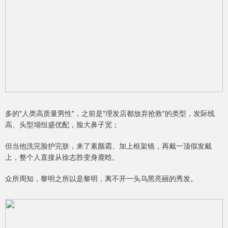
多的"人类高质量男性"，之前是"理发店都放弃抢救"的类型，发际线
高、头型塌恒盛优配，脸大鼻子宽；
但当他洗完脸护完肤，来了素颜霜、加上框架镜，再戴一顶假发戴
上，整个人直接从徐志胜变身鹿晗。
众所周知，黎明之所以是黎明，离不开一头乌黑亮丽的秀发。