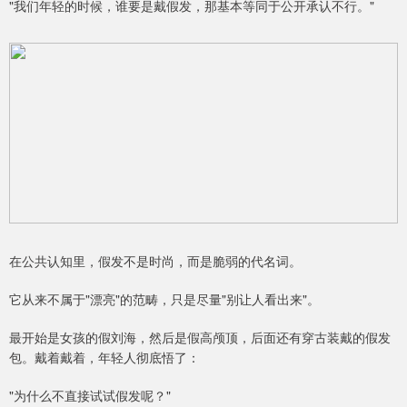
"我们年轻的时候，谁要是戴假发，那基本等同于公开承认不行。"
在公共认知里，假发不是时尚，而是脆弱的代名词。
它从来不属于"漂亮"的范畴，只是尽量"别让人看出来"。
最开始是女孩的假刘海，然后是假高颅顶，后面还有穿古装戴的假发
包。戴着戴着，年轻人彻底悟了：
"为什么不直接试试假发呢？"