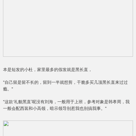
本是短发的小杜，家里最多的假发就是黑长直，
"自己留是留不长的，留到一半就想剪，干脆多买几顶黑长直来过过
瘾。"
"这款‘礼貌黑直’呢没有刘海，一般用于上班，参考对象是韩孝周，我
一般会配西装和小高领，暗示领导别惹我也别搞我事。"