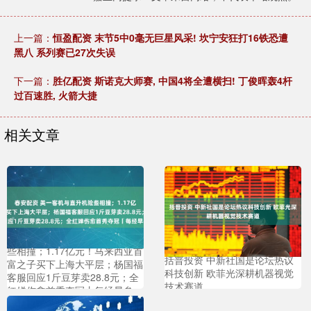
上一篇：
恒盈配资 末节5中0毫无巨星风采! 坎宁安狂打16铁恐遭
黑八 系列赛已27次失误
下一篇：
胜亿配资 斯诺克大师赛, 中国4将全遭横扫! 丁俊晖轰4杆
过百速胜, 火箭大捷
相关文章
春安配资 美一客机与直升机险
些相撞；1.17亿元！马来西亚首
括普投资 中新社国是论坛热议
富之子买下上海大平层；杨国福
科技创新 欧菲光深耕机器视觉
客服回应1斤豆芽卖28.8元；全
技术赛道
红婵伤愈首秀夺冠丨每经早参