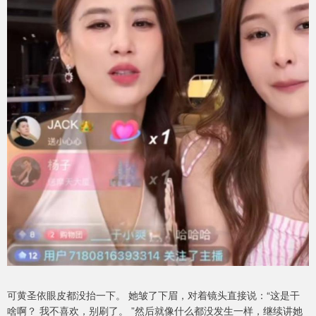
可黄圣依眼皮都没抬一下。 她皱了下眉，对着镜头直接说：“这是干
啥啊？ 我不喜欢，别刷了。 ”然后就像什么都没发生一样，继续讲她