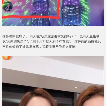
弹幕瞬间就疯了。 有人喊“杨总这是要求复婚吗？ ”，也有人直接嘲
讽“又来蹭热度了”、“刷十几万就为刷个存在感”。 连旁边的助播都忍
不住偷偷瞄了好几眼屏幕，等着看黄圣依怎么接招。