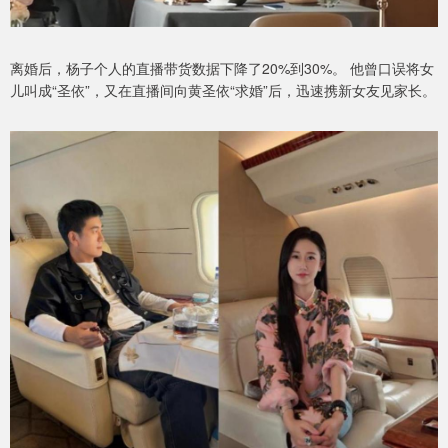
离婚后，杨子个人的直播带货数据下降了20%到30%。 他曾口误将女
儿叫成“圣依”，又在直播间向黄圣依“求婚”后，迅速携新女友见家长。