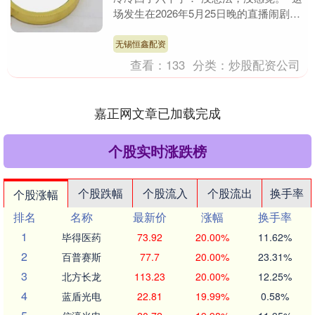
场发生在2026年5月25日晚的直播闹剧，
看似是情感纠葛，实则是一场精心策划的
流量自....
无锡恒鑫配资
查看：
133
分类：
炒股配资公司
嘉正网文章已加载完成
个股实时涨跌榜
个股跌幅
个股流入
个股流出
换手率
个股涨幅
排名
名称
最新价
涨幅
换手率
1
毕得医药
73.92
20.00%
11.62%
2
百普赛斯
77.7
20.00%
23.31%
3
北方长龙
113.23
20.00%
12.25%
4
蓝盾光电
22.81
19.99%
0.58%