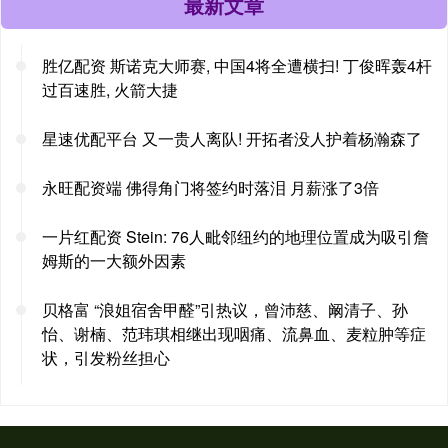
最新文章
胜亿配资 斯诺克大师赛, 中国4将全遭横扫! 丁俊晖轰4杆
过百速胜, 火箭大捷
星速优配平台 又一贵人离队! 开拓者没人护着杨瀚森了
永旺配资端 佛得角门将签约时落泪 月薪涨了3倍
一片红配资 Stein: 76人毗邻纽约的地理位置成为吸引詹
姆斯的一大额外因素
贝格富 “浪姐宿舍甲醛”引热议，曾沛慈、阚清子、孙
怡、谢楠、范玮琪相继出现咽痛、流鼻血、麦粒肿等症
状，引发粉丝担心